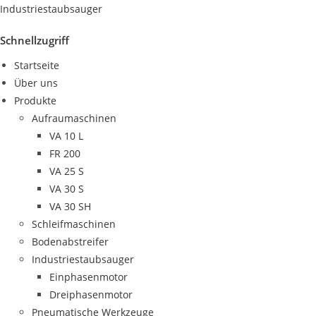
Industriestaubsauger
Schnellzugriff
Startseite
Über uns
Produkte
Aufraumaschinen
VA 10 L
FR 200
VA 25 S
VA 30 S
VA 30 SH
Schleifmaschinen
Bodenabstreifer
Industriestaubsauger
Einphasenmotor
Dreiphasenmotor
Pneumatische Werkzeuge