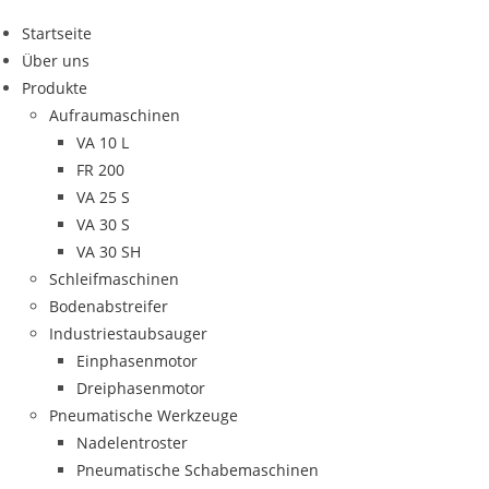
Startseite
Über uns
Produkte
Aufraumaschinen
VA 10 L
FR 200
VA 25 S
VA 30 S
VA 30 SH
Schleifmaschinen
Bodenabstreifer
Industriestaubsauger
Einphasenmotor
Dreiphasenmotor
Pneumatische Werkzeuge
Nadelentroster
Pneumatische Schabemaschinen