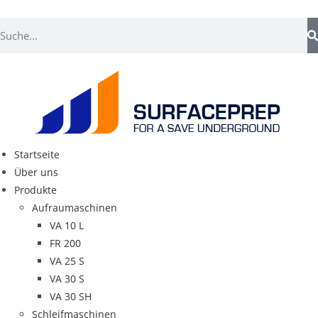
Startseite
Über uns
Produkte
Aufraumaschinen
VA 10 L
FR 200
VA 25 S
VA 30 S
VA 30 SH
Schleifmaschinen