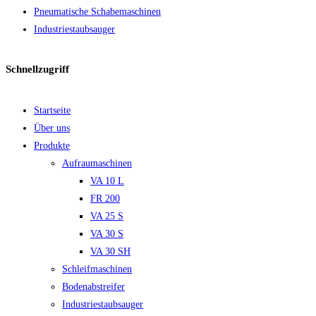
Pneumatische Schabemaschinen
Industriestaubsauger
Schnellzugriff
Startseite
Über uns
Produkte
Aufraumaschinen
VA 10 L
FR 200
VA 25 S
VA 30 S
VA 30 SH
Schleifmaschinen
Bodenabstreifer
Industriestaubsauger