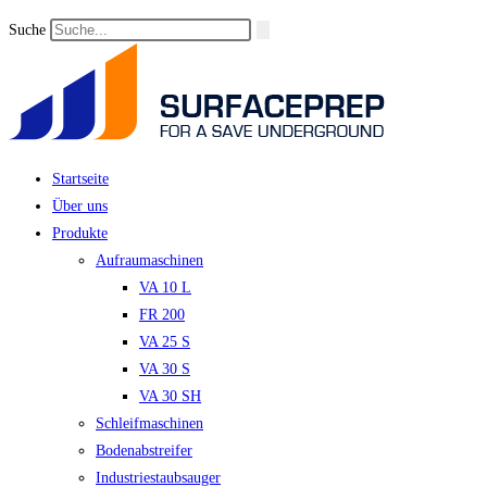
Suche
Startseite
Über uns
Produkte
Aufraumaschinen
VA 10 L
FR 200
VA 25 S
VA 30 S
VA 30 SH
Schleifmaschinen
Bodenabstreifer
Industriestaubsauger