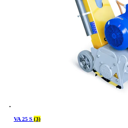
VA 25 S
(3)