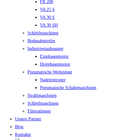
FR 200
VA 25 S
VA 30 S
VA 30 SH
Schleifmaschinen
Bodenabstreifer
Industriestaubsauger
Einphasenmotor
Dreiphasenmotor
Pneumatische Werkzeuge
Nadelentroster
Pneumatische Schabemaschinen
Strahlmaschinen
Schleifmaschinen
Filteranlagen
Unsere Partner
Blog
Kontakte