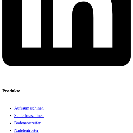
Produkte
Aufraumaschinen
Schleifmaschinen
Bodenabstreifer
Nadelentroster