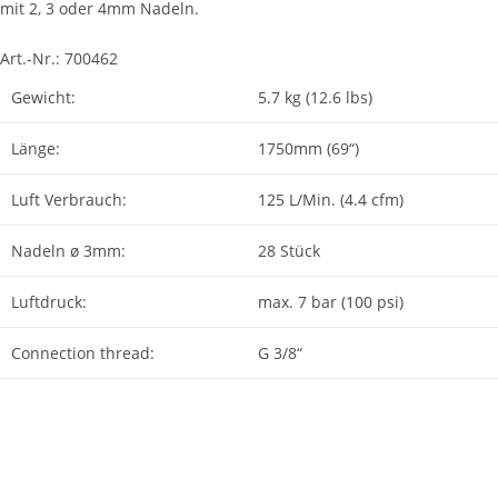
mit 2, 3 oder 4mm Nadeln.
Art.-Nr.:
700462
Gewicht:
5.7 kg (12.6 lbs)
Länge:
1750mm (69“)
Luft Verbrauch:
125 L/Min. (4.4 cfm)
Nadeln ø 3mm:
28 Stück
Luftdruck:
max. 7 bar (100 psi)
Connection thread:
G 3/8“