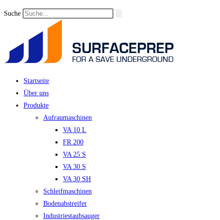
Suche
Startseite
Über uns
Produkte
Aufraumaschinen
VA 10 L
FR 200
VA 25 S
VA 30 S
VA 30 SH
Schleifmaschinen
Bodenabstreifer
Industriestaubsauger