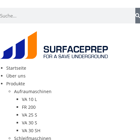
Startseite
Über uns
Produkte
Aufraumaschinen
VA 10 L
FR 200
VA 25 S
VA 30 S
VA 30 SH
Schleifmaschinen