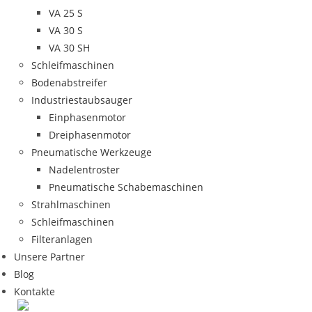
VA 25 S
VA 30 S
VA 30 SH
Schleifmaschinen
Bodenabstreifer
Industriestaubsauger
Einphasenmotor
Dreiphasenmotor
Pneumatische Werkzeuge
Nadelentroster
Pneumatische Schabemaschinen
Strahlmaschinen
Schleifmaschinen
Filteranlagen
Unsere Partner
Blog
Kontakte