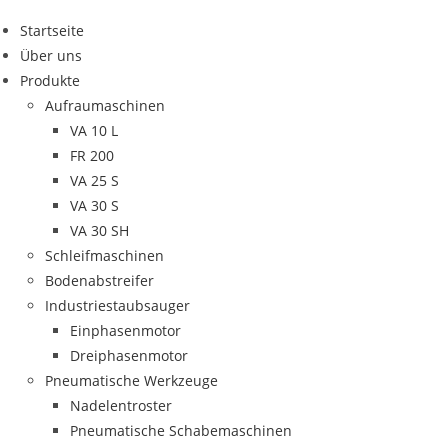
Startseite
Über uns
Produkte
Aufraumaschinen
VA 10 L
FR 200
VA 25 S
VA 30 S
VA 30 SH
Schleifmaschinen
Bodenabstreifer
Industriestaubsauger
Einphasenmotor
Dreiphasenmotor
Pneumatische Werkzeuge
Nadelentroster
Pneumatische Schabemaschinen