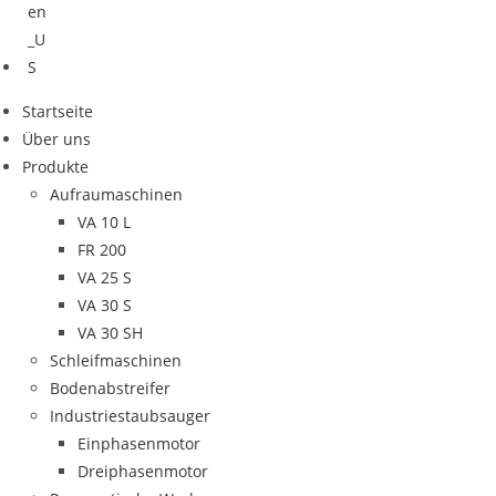
Startseite
Über uns
Produkte
Aufraumaschinen
VA 10 L
FR 200
VA 25 S
VA 30 S
VA 30 SH
Schleifmaschinen
Bodenabstreifer
Industriestaubsauger
Einphasenmotor
Dreiphasenmotor