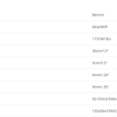
Benzin
6Kw/8HP
173/381lbs
30cm/12"
9cm/3.5"
6mm/.24"
9mm/.35"
50-55m2/540s
135x56x109/5