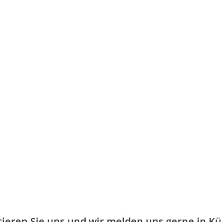
ieren Sie uns und wir melden uns gerne in Kü