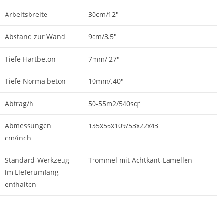
Arbeitsbreite
30cm/12"
Abstand zur Wand
9cm/3.5"
Tiefe Hartbeton
7mm/.27″
Tiefe Normalbeton
10mm/.40"
Abtrag/h
50-55m2/540sqf
Abmessungen
135x56x109/53x22x43
cm/inch
Standard-Werkzeug
Trommel mit Achtkant-Lamellen
im Lieferumfang
enthalten