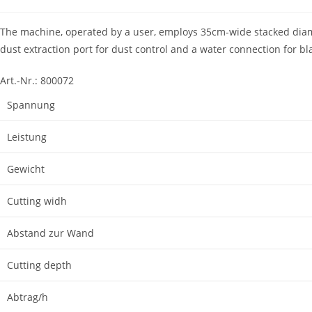
The machine, operated by a user, employs 35cm-wide stacked diamon
dust extraction port for dust control and a water connection for bl
Art.-Nr.:
800072
Spannung
Leistung
Gewicht
Cutting widh
Abstand zur Wand
Cutting depth
Abtrag/h