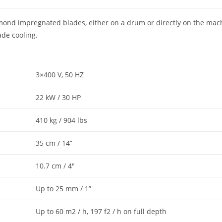
d impregnated blades, either on a drum or directly on the machine
ade cooling.
3×400 V, 50 HZ
22 kW / 30 HP
410 kg / 904 lbs
35 cm / 14”
10.7 cm / 4″
Up to 25 mm / 1”
Up to 60 m2 / h, 197 f2 / h on full depth